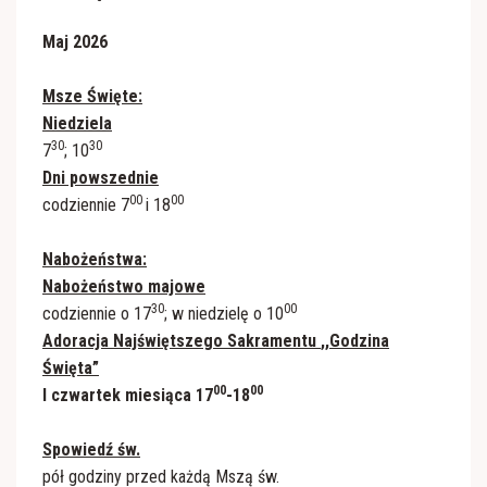
Maj 2026
Msze Święte:
Niedziela
30
30
7
; 10
Dni powszednie
00
00
codziennie 7
i 18
Nabożeństwa:
Nabożeństwo majowe
30
00
codziennie o 17
; w niedzielę o 10
Adoracja Najświętszego Sakramentu
,,Godzina
Święta”
00
00
I czwartek miesiąca 17
-18
Spowiedź św.
pół godziny przed każdą Mszą św.