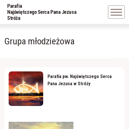
Parafia
Powrót
Powrót
Najświętszego Serca Pana Jezusa
Stróża
Historia parafii
LSO
Grupa młodzieżowa
Duszpasterze
Grupa młodzieżowa
Powołania z parafii
Schola
Parafia pw. Najświętszego Serca
Caritas
Pana Jezusa w Stróży
Parafialna Rada Duszpasterska
Apostolat Margaretka