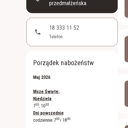
przedmałżeńska
18 333 11 52
phone
Telefon
Porządek nabożeństw
Maj 2026
Msze Święte:
Niedziela
30
30
7
; 10
Dni powszednie
00
00
codziennie 7
i 18