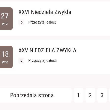
XXVI Niedziela Zwykła
27
Przeczytaj całość
wrz
XXV NIEDZIELA ZWYKŁA
18
Przeczytaj całość
wrz
Poprzednia strona
1
2
3