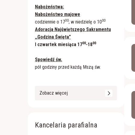
Nabożeństwa:
Nabożeństwo majowe
30
00
codziennie o 17
; w niedzielę o 10
Adoracja Najświętszego Sakramentu
,,Godzina Święta”
00
00
I czwartek miesiąca 17
-18
Spowiedź św.
pół godziny przed każdą Mszą św.
Zobacz więcej
Kancelaria parafialna