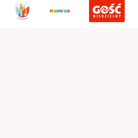
Parafia pw. Najświętszego Serca Pana Jezusa - Stróża
Stróża 124, 34-625 Stróża
tel.
18 333 11 52
Polityka prywatności
Zainstaluj stroza.diecezjatarnow.pl na swoim smartfonie i bądź na
bieżąco
ZAINSTALUJ
Realizacja:
idel.pl