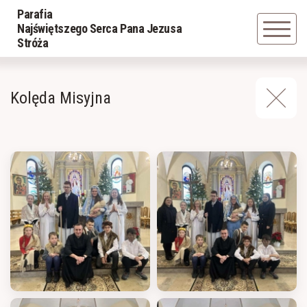
Parafia
Powrót
Powrót
Najświętszego Serca Pana Jezusa
Stróża
Historia parafii
LSO
Kolęda Misyjna
Duszpasterze
Grupa młodzieżowa
Powołania z parafii
Schola
Caritas
Parafialna Rada Duszpasterska
Apostolat Margaretka