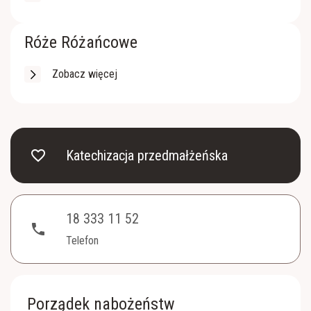
Róże Różańcowe
Zobacz więcej
favorite_border
Katechizacja przedmałżeńska
18 333 11 52
phone
Telefon
Porządek nabożeństw