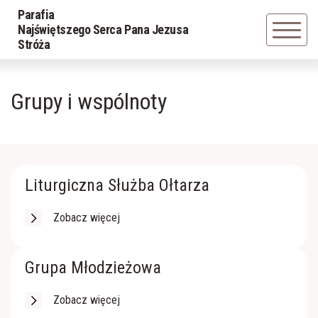
Parafia
Powrót
Powrót
Najświętszego Serca Pana Jezusa
Stróża
Historia parafii
LSO
Grupy i wspólnoty
Duszpasterze
Grupa młodzieżowa
Powołania z parafii
Schola
Liturgiczna Służba Ołtarza
Caritas
Zobacz więcej
Parafialna Rada Duszpasterska
Grupa Młodzieżowa
Apostolat Margaretka
Zobacz więcej