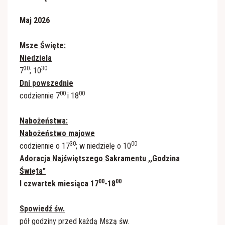
Maj 2026
Msze Święte:
Niedziela
30
30
7
; 10
Dni powszednie
00
00
codziennie 7
i 18
Nabożeństwa:
Nabożeństwo majowe
30
00
codziennie o 17
; w niedzielę o 10
Adoracja Najświętszego Sakramentu
,,Godzina
Święta”
00
00
I czwartek miesiąca 17
-18
Spowiedź św.
pół godziny przed każdą Mszą św.