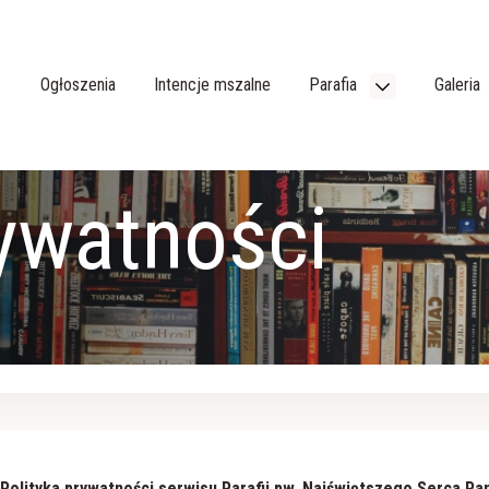
Ogłoszenia
Intencje mszalne
Parafia
Galeria
rywatności
Polityka prywatności serwisu Parafii pw
. Najświętszego Serca Pa