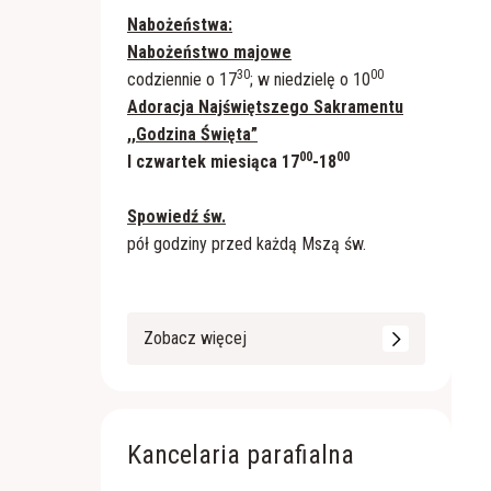
Nabożeństwa:
Nabożeństwo majowe
30
00
codziennie o 17
; w niedzielę o 10
Adoracja Najświętszego Sakramentu
,,Godzina Święta”
00
00
I czwartek miesiąca 17
-18
Spowiedź św.
pół godziny przed każdą Mszą św.
Zobacz więcej
Kancelaria parafialna