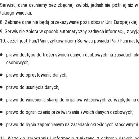
Serwisu, dane usuniemy bez zbędnej zwłoki, jednak nie później niż w
takiego wniosku.
8. Zebrane dane nie będą przekazywane poza obszar Unii Europejskiej.
9. Serwis nie zbiera w sposób automatyczny żadnych informacji, z wyją
10. Jeżeli jest Pan/Pani użytkownikiem Serwisu posiada Pan/Pani nast
prawo dostępu do treści swoich danych osobowych na zasadach okr
osobowych,
prawo do sprostowania danych,
prawo do usunięcia danych,
prawo do wniesienia skargi do organów właściwych ze względu na
prawo do ograniczenia przetwarzania swoich danych osobowych,
prawo do bycia zapomnianym na zasadach określonych stosownymi 
11. Wszelkie zgłoszenia i informacje związane z ochroną danych 