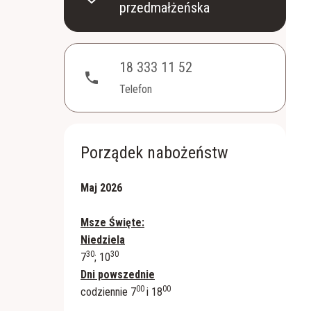
przedmałżeńska
18 333 11 52
phone
Telefon
Porządek nabożeństw
Maj 2026
Msze Święte:
Niedziela
30
30
7
; 10
Dni powszednie
00
00
codziennie 7
i 18