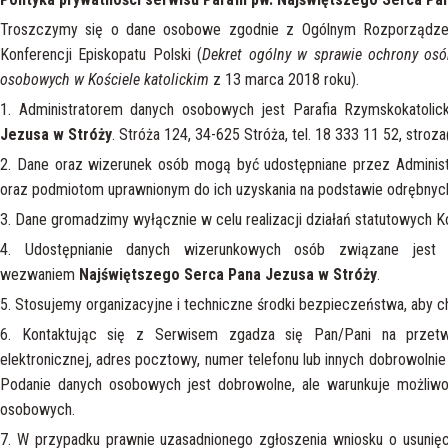
Troszczymy się o dane osobowe zgodnie z Ogólnym Rozporządze
Konferencji Episkopatu Polski (
Dekret ogólny w sprawie ochrony osó
osobowych w Kościele katolickim
z 13 marca 2018 roku).
1. Administratorem danych osobowych jest Parafia Rzymskokatol
Jezusa w Stróży
. Stróża 124, 34-625 Stróża, tel. 18 333 11 52, stroz
2. Dane oraz wizerunek osób mogą być udostępniane przez Adminis
oraz podmiotom uprawnionym do ich uzyskania na podstawie odrębnyc
3. Dane gromadzimy wyłącznie w celu realizacji działań statutowych Ko
4. Udostępnianie danych wizerunkowych osób związane jest
wezwaniem
Najświętszego Serca Pana Jezusa w Stróży
.
5. Stosujemy organizacyjne i techniczne środki bezpieczeństwa, aby 
6. Kontaktując się z Serwisem zgadza się Pan/Pani na przetwa
elektronicznej, adres pocztowy, numer telefonu lub innych dobrowolni
Podanie danych osobowych jest dobrowolne, ale warunkuje możliwoś
osobowych.
7. W przypadku prawnie uzasadnionego zgłoszenia wniosku o usunięc