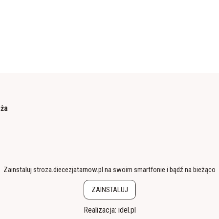
óża
Zainstaluj stroza.diecezjatarnow.pl na swoim smartfonie i bądź na bieżąco
ZAINSTALUJ
Realizacja:
idel.pl