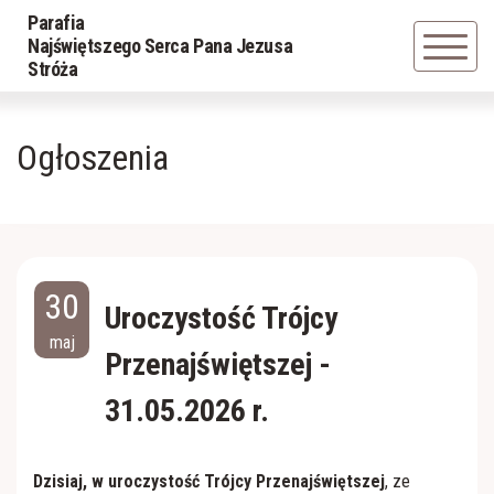
Parafia
Powrót
Powrót
Najświętszego Serca Pana Jezusa
Stróża
Historia parafii
LSO
Ogłoszenia
Duszpasterze
Grupa młodzieżowa
Powołania z parafii
Schola
30
Caritas
Uroczystość Trójcy
maj
Przenajświętszej -
Parafialna Rada Duszpasterska
31.05.2026 r.
Apostolat Margaretka
Dzisiaj, w uroczystość Trójcy Przenajświętszej
, ze