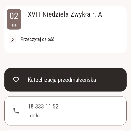
02
XVIII Niedziela Zwykła r. A
sie
Przeczytaj całość
favorite_border
Katechizacja przedmałżeńska
18 333 11 52
phone
Telefon