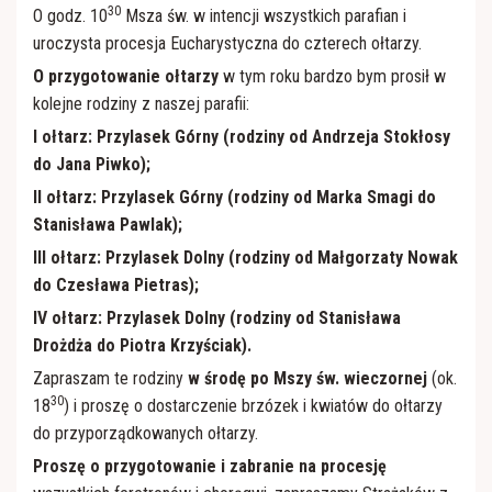
30
O godz. 10
Msza św. w intencji wszystkich parafian i
uroczysta procesja Eucharystyczna do czterech ołtarzy.
O przygotowanie ołtarzy
w tym roku bardzo bym prosił w
kolejne rodziny z naszej parafii:
I ołtarz: Przylasek Górny (rodziny od Andrzeja Stokłosy
do Jana Piwko);
II ołtarz: Przylasek Górny (rodziny od Marka Smagi do
Stanisława Pawlak);
III ołtarz: Przylasek Dolny (rodziny od Małgorzaty Nowak
do Czesława Pietras);
IV ołtarz: Przylasek Dolny (rodziny od Stanisława
Drożdża do Piotra Krzyściak).
Zapraszam te rodziny
w środę po Mszy św. wieczornej
(ok.
30
18
) i proszę o dostarczenie brzózek i kwiatów do ołtarzy
do przyporządkowanych ołtarzy.
Proszę o przygotowanie
i zabranie na procesję