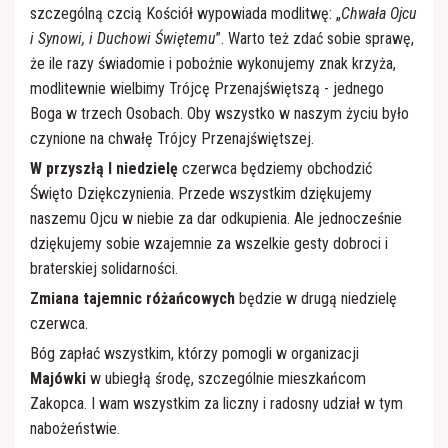
Róże Różańcowe
szczególną czcią Kościół wypowiada modlitwę: „
Chwała Ojcu
i Synowi, i Duchowi Świętemu
”. Warto też zdać sobie sprawę,
że ile razy świadomie i pobożnie wykonujemy znak krzyża,
modlitewnie wielbimy Trójcę Przenajświętszą - jednego
Boga w trzech Osobach. Oby wszystko w naszym życiu było
czynione na chwałę Trójcy Przenajświętszej.
W przyszłą I niedzielę
czerwca będziemy obchodzić
Święto Dziękczynienia. Przede wszystkim dziękujemy
naszemu Ojcu w niebie za dar odkupienia. Ale jednocześnie
dziękujemy sobie wzajemnie za wszelkie gesty dobroci i
braterskiej solidarności.
Zmiana tajemnic różańcowych
będzie w drugą niedzielę
czerwca.
Bóg zapłać wszystkim, którzy pomogli w organizacji
Majówki
w ubiegłą środę, szczególnie mieszkańcom
Zakopca. I wam wszystkim za liczny i radosny udział w tym
nabożeństwie.