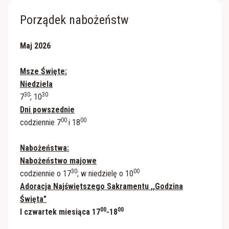
Porządek nabożeństw
Maj 2026
Msze Święte:
Niedziela
30
30
7
; 10
Dni powszednie
00
00
codziennie 7
i 18
Nabożeństwa:
Nabożeństwo majowe
30
00
codziennie o 17
; w niedzielę o 10
Adoracja Najświętszego Sakramentu
,,Godzina
Święta”
00
00
I czwartek miesiąca 17
-18