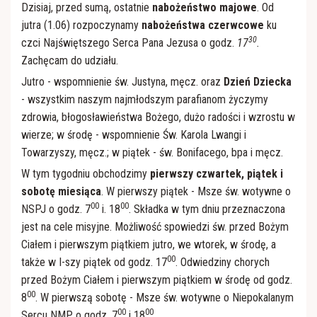
Dzisiaj, przed sumą, ostatnie
nabożeństwo majowe
. Od
jutra (1.06) rozpoczynamy
nabożeństwa czerwcowe
ku
30
czci Najświętszego Serca Pana Jezusa o godz.
17
.
Zachęcam do udziału.
Jutro - wspomnienie św. Justyna, męcz. oraz
Dzień Dziecka
- wszystkim naszym najmłodszym parafianom życzymy
zdrowia, błogosławieństwa Bożego, dużo radości i wzrostu w
wierze; w środę - wspomnienie Św. Karola Lwangi i
Towarzyszy, męcz.; w piątek - św. Bonifacego, bpa i męcz.
W tym tygodniu obchodzimy
pierwszy czwartek, piątek i
sobotę miesiąca
. W pierwszy piątek - Msze św. wotywne o
00
00
NSPJ o godz. 7
i. 18
. Składka w tym dniu przeznaczona
jest na cele misyjne. Możliwość spowiedzi św. przed Bożym
Ciałem i pierwszym piątkiem jutro, we wtorek, w środę, a
00
także w I-szy piątek od godz. 17
. Odwiedziny chorych
przed Bożym Ciałem i pierwszym piątkiem w środę od godz.
00
8
. W pierwszą sobotę - Msze św. wotywne o Niepokalanym
00
00
Sercu NMP o godz. 7
i 18
.