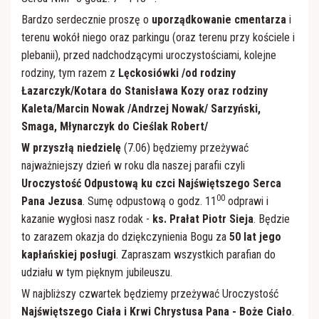
Bardzo serdecznie proszę o
uporządkowanie cmentarza
i
terenu wokół niego oraz parkingu (oraz terenu przy kościele i
plebanii), przed nadchodzącymi uroczystościami, kolejne
rodziny, tym razem z
Lęckosiówki /od rodziny
Łazarczyk/Kotara do Stanisława Kozy oraz rodziny
Kaleta/Marcin Nowak /Andrzej Nowak/ Sarzyński,
Smaga, Młynarczyk do Cieślak Robert/
W przyszłą niedzielę
(7.06) będziemy przeżywać
najważniejszy dzień w roku dla naszej parafii czyli
Uroczystość Odpustową ku czci Najświętszego Serca
00
Pana Jezusa
. Sumę odpustową o godz. 11
odprawi i
kazanie wygłosi nasz rodak -
ks. Prałat Piotr Sieja
. Będzie
to zarazem okazja do dziękczynienia Bogu za
50 lat jego
kapłańskiej posługi
. Zapraszam wszystkich parafian do
udziału w tym pięknym jubileuszu.
W najbliższy czwartek będziemy przeżywać Uroczystość
Najświętszego Ciała i Krwi Chrystusa Pana - Boże Ciało
.