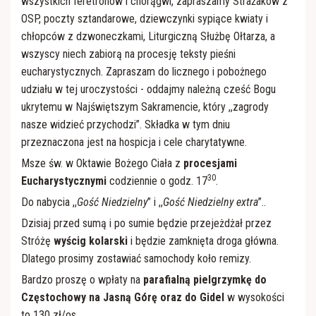
wszystkich feretronów i chorągwi, zapraszamy Strażaków z
OSP, poczty sztandarowe, dziewczynki sypiące kwiaty i
chłopców z dzwoneczkami, Liturgiczną Służbę Ołtarza, a
wszyscy niech zabiorą na procesję teksty pieśni
eucharystycznych. Zapraszam do licznego i pobożnego
udziału w tej uroczystości - oddajmy należną cześć Bogu
ukrytemu w Najświętszym Sakramencie, który ,,zagrody
nasze widzieć przychodzi”. Składka w tym dniu
przeznaczona jest na hospicja i cele charytatywne.
Msze św. w Oktawie Bożego Ciała z
procesjami
30
Eucharystycznymi
codziennie o godz. 17
.
Do nabycia ,,
Gość Niedzielny
” i ,,
Gość Niedzielny extra
”..
Dzisiaj przed sumą i po sumie będzie przejeżdżał przez
Stróżę
wyścig kolarski
i będzie zamknięta droga główna.
Dlatego prosimy zostawiać samochody koło remizy.
Bardzo proszę o wpłaty na
parafialną pielgrzymkę do
Częstochowy na Jasną Górę oraz do Gidel
w wysokości
to 130 zł/os.