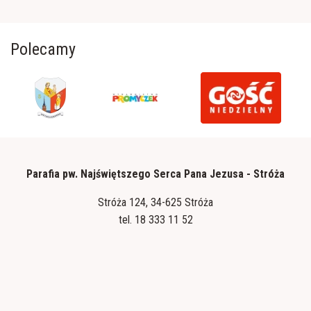
Polecamy
Parafia pw. Najświętszego Serca Pana Jezusa - Stróża
Stróża 124, 34-625 Stróża
tel.
18 333 11 52
Polityka prywatności
Zainstaluj stroza.diecezjatarnow.pl na swoim smartfonie i bądź na
bieżąco