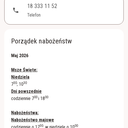
Róże Różańcowe
18 333 11 52
phone
Telefon
Porządek nabożeństw
Maj 2026
Msze Święte:
Niedziela
30
30
7
; 10
Dni powszednie
00
00
codziennie 7
i 18
Nabożeństwa:
Nabożeństwo majowe
30
00
codziennie o 17
; w niedzielę o 10