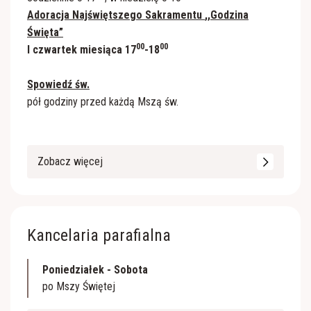
Adoracja Najświętszego Sakramentu
,,Godzina
Święta”
00
00
I czwartek miesiąca 17
-18
Spowiedź św.
pół godziny przed każdą Mszą św.
Zobacz więcej
Kancelaria parafialna
Poniedziałek - Sobota
po Mszy Świętej