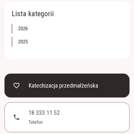
Lista kategorii
2026
2025
favorite_border
Katechizacja przedmałżeńska
18 333 11 52
phone
Telefon