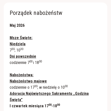
Porządek nabożeństw
Maj 2026
Msze Święte:
Niedziela
30
30
7
; 10
Dni powszednie
00
00
codziennie 7
i 18
Nabożeństwa:
Nabożeństwo majowe
30
00
codziennie o 17
; w niedzielę o 10
Adoracja Najświętszego Sakramentu
,,Godzina
Święta”
00
00
I czwartek miesiąca 17
-18