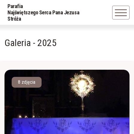
Parafia
Powrót
Powrót
Najświętszego Serca Pana Jezusa
Stróża
Historia parafii
LSO
Galeria - 2025
Duszpasterze
Grupa młodzieżowa
Powołania z parafii
Schola
8 zdjęcia
Caritas
Parafialna Rada Duszpasterska
Apostolat Margaretka